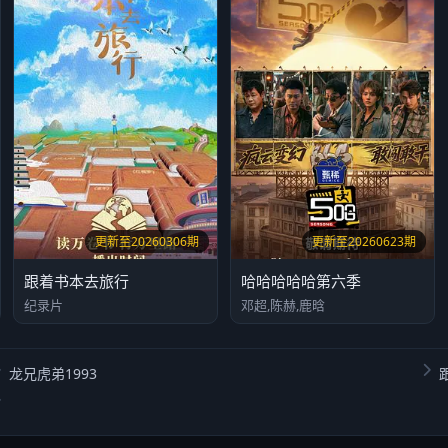
更新至20260306期
更新至20260623期
跟着书本去旅行
哈哈哈哈哈第六季
纪录片
邓超,陈赫,鹿晗
龙兄虎弟1993