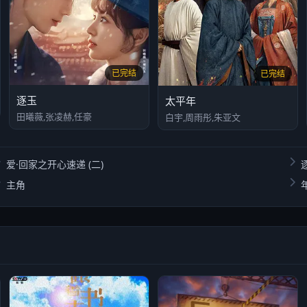
已完结
已完结
逐玉
太平年
田曦薇,张凌赫,任豪
白宇,周雨彤,朱亚文
爱·回家之开心速递 (二)
主角