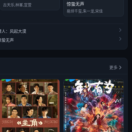
惊蛰无声
古天乐,林峯,宣萱
易烊千玺,朱一龙,宋佳
镖人：风起大漠
惊蛰无声
更多