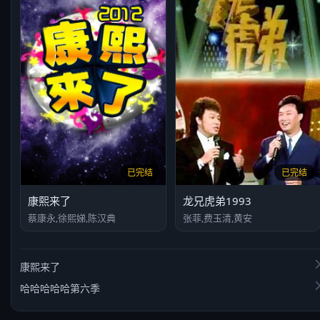
已完结
已完结
康熙来了
龙兄虎弟1993
蔡康永,徐熙娣,陈汉典
张菲,费玉清,黄安
康熙来了
哈哈哈哈哈第六季