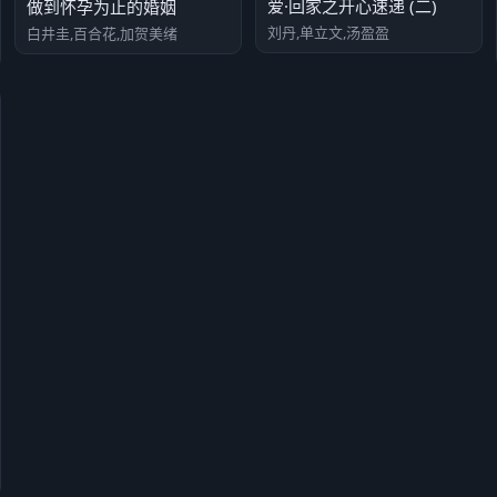
爱·回家之开心速递 (二)
做到怀孕为止的婚姻
刘丹,单立文,汤盈盈
白井圭,百合花,加贺美绪