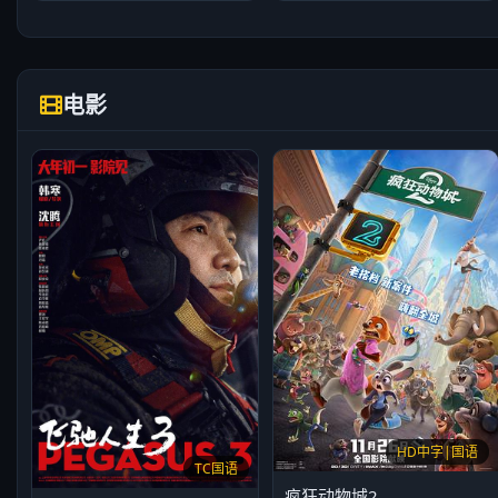
电影
HD中字|国语
TC国语
疯狂动物城2