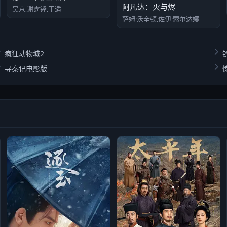
阿凡达：火与烬
吴京,谢霆锋,于适
萨姆·沃辛顿,佐伊·索尔达娜
疯狂动物城2
寻秦记电影版