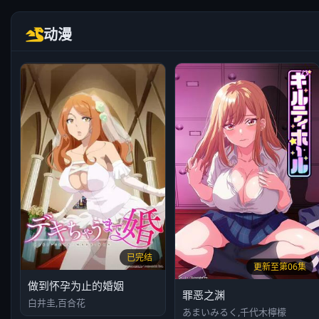
动漫
已完结
更新至第06集
做到怀孕为止的婚姻
罪恶之渊
白井圭,百合花
あまいみるく,千代木檸檬