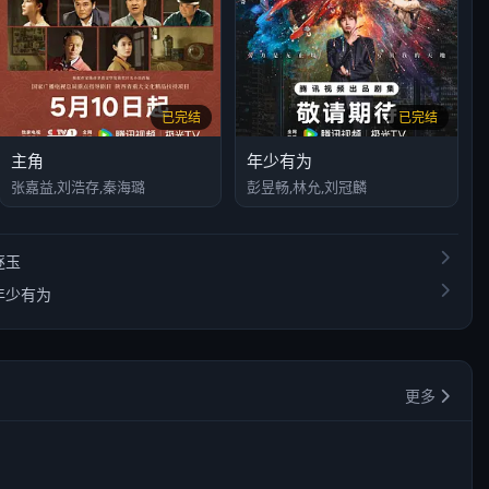
已完结
已完结
主角
年少有为
张嘉益,刘浩存,秦海璐
彭昱畅,林允,刘冠麟
逐玉
年少有为
更多