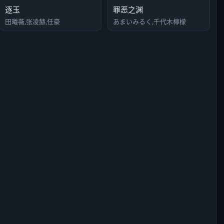
逐玉
罪恶之渊
田曦薇,张凌赫,任豪
あまいみるく,千代木檸檬