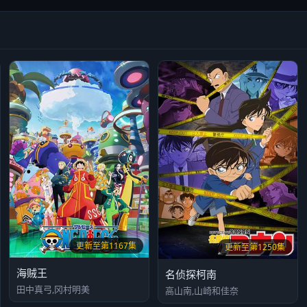
更新至第1167集
更新至第1250集
海贼王
名侦探柯南
田中真弓,冈村明美
高山南,山崎和佳奈