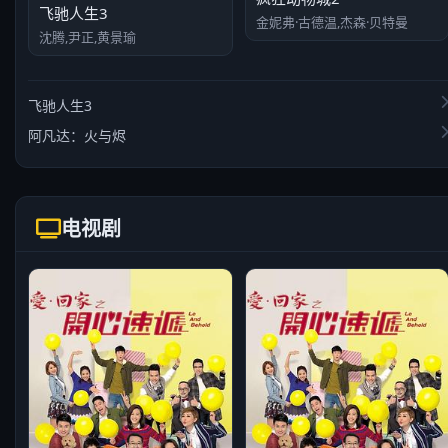
飞驰人生3
金妮弗·古德温,杰森·贝特曼
沈腾,尹正,黄景瑜
飞驰人生3
阿凡达：火与烬
电视剧