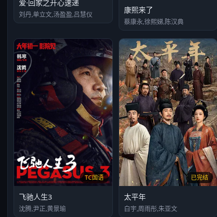
爱·回家之开心速递
康熙来了
刘丹,单立文,汤盈盈,吕慧仪
蔡康永,徐熙娣,陈汉典
TC国语
已完结
飞驰人生3
太平年
沈腾,尹正,黄景瑜
白宇,周雨彤,朱亚文